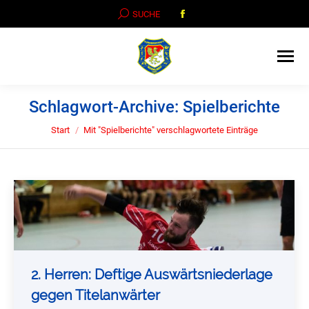
Facebook
SEARCH:
SUCHE
page
opens
in
new
window
Schlagwort-Archive:
Spielberichte
Sie befinden sich hier:
Start
Mit "Spielberichte" verschlagwortete Einträge
2. Herren: Deftige Auswärtsniederlage
gegen Titelanwärter