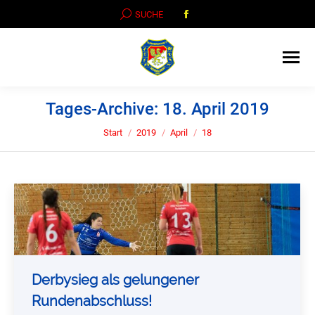
Facebook
SEARCH:
SUCHE
page
opens
in
new
window
Tages-Archive:
18. April 2019
Sie befinden sich hier:
Start
2019
April
18
Derbysieg als gelungener
Rundenabschluss!