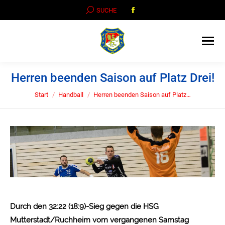
Facebook
SEARCH:
SUCHE
page
opens
in
new
window
Herren beenden Saison auf Platz Drei!
Sie befinden sich hier:
Start
Handball
Herren beenden Saison auf Platz…
Durch den 32:22 (18:9)-Sieg gegen die HSG
Mutterstadt/Ruchheim vom vergangenen Samstag