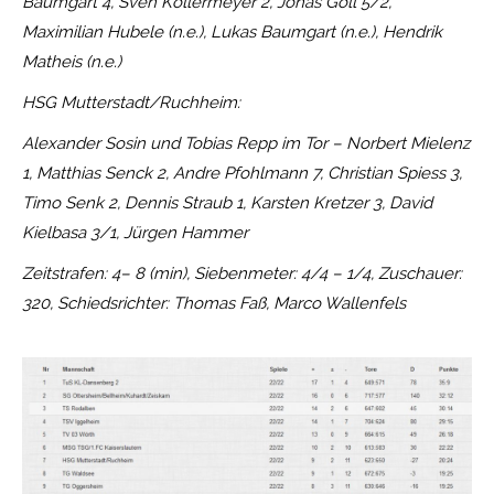
Baumgart 4, Sven Köllermeyer 2, Jonas Goll 5/2,
Maximilian Hubele (n.e.), Lukas Baumgart (n.e.), Hendrik
Matheis (n.e.)
HSG Mutterstadt/Ruchheim:
Alexander Sosin und Tobias Repp im Tor – Norbert Mielenz
1, Matthias Senck 2, Andre Pfohlmann 7, Christian Spiess 3,
Timo Senk 2, Dennis Straub 1, Karsten Kretzer 3, David
Kielbasa 3/1, Jürgen Hammer
Zeitstrafen: 4– 8 (min), Siebenmeter: 4/4 – 1/4, Zuschauer:
320, Schiedsrichter: Thomas Faß, Marco Wallenfels