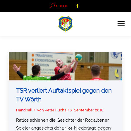
Facebook
SEARCH:
SUCHE
page
opens
in
new
window
TSR verliert Auftaktspiel gegen den
TV Wörth
Handball
Von
Peter Fuchs
3. September 2018
Ratlos schienen die Gesichter der Rodalbener
Spieler angesichts der 24:34-Niederlage gegen