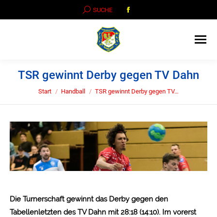
Facebook
SEARCH:
SUCHE
page
opens
in
new
window
TSR gewinnt Derby gegen TV Dahn
Sie befinden sich hier:
Start
Handball
TSR gewinnt Derby gegen TV…
Die Turnerschaft gewinnt das Derby gegen den
Tabellenletzten des TV Dahn mit 28:18 (14:10). Im vorerst